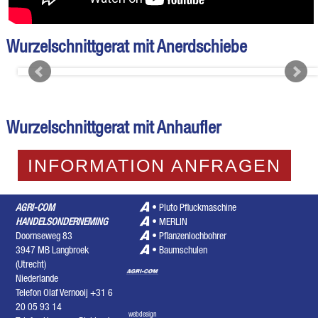
Wurzelschnittgerat mit Anerdschiebe
Wurzelschnittgerat mit Anhaufler
INFORMATION ANFRAGEN
AGRI-COM
•
Pluto Pfluckmaschine
HANDELSONDERNEMING
•
MERLIN
Doornseweg 83
•
Pflanzenlochbohrer
3947 MB Langbroek
•
Baumschulen
(Utrecht)
Niederlande
Telefon Olaf Vernooij +31 6
20 05 93 14
webdesign